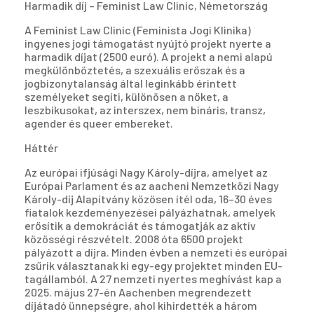
Harmadik díj – Feminist Law Clinic, Németország
A Feminist Law Clinic (Feminista Jogi Klinika)
ingyenes jogi támogatást nyújtó projekt nyerte a
harmadik díjat (2500 euró). A projekt a nemi alapú
megkülönböztetés, a szexuális erőszak és a
jogbizonytalanság által leginkább érintett
személyeket segíti, különösen a nőket, a
leszbikusokat, az interszex, nem bináris, transz,
agender és queer embereket.
Háttér
Az európai ifjúsági Nagy Károly-díjra, amelyet az
Európai Parlament és az aacheni Nemzetközi Nagy
Károly-díj Alapítvány közösen ítél oda, 16–30 éves
fiatalok kezdeményezései pályázhatnak, amelyek
erősítik a demokráciát és támogatják az aktív
közösségi részvételt. 2008 óta 6500 projekt
pályázott a díjra. Minden évben a nemzeti és európai
zsűrik választanak ki egy-egy projektet minden EU-
tagállamból. A 27 nemzeti nyertes meghívást kap a
2025. május 27-én Aachenben megrendezett
díjátadó ünnepségre, ahol kihirdették a három