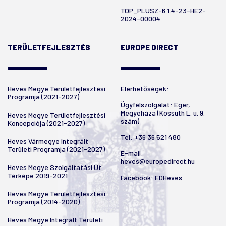
TOP_PLUSZ-6.1.4-23-HE2-
2024-00004
TERÜLETFEJLESZTÉS
EUROPE DIRECT
Heves Megye Területfejlesztési
Elérhetőségek:
Programja (2021-2027)
Ügyfélszolgálat: Eger,
Megyeháza (Kossuth L. u. 9.
Heves Megye Területfejlesztési
szám)
Koncepciója (2021-2027)
Tel:
+36 36 521 480
Heves Vármegye Integrált
Területi Programja (2021-2027)
E-mail:
heves@europedirect.hu
Heves Megye Szolgáltatási Út
Térképe 2019-2021
Facebook:
EDHeves
Heves Megye Területfejlesztési
Programja (2014-2020)
Heves Megye Integrált Területi