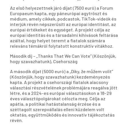
Az első helyezettnek járó díjat (7500 euró) a Forum
Europaeum kapta, egy páneurópai agytröszt és
médium, amely cikkek, podcastok, TikTok-videók és
interjúk révén népszerűsíti az európai identitást, az
európai értékeket és egységet. A projekt célja az
európai identitás és a társadalmi kihívások feltárása
azáltal, hogy helyet teremt a fiatalok számára
releváns témákról folytatott konstruktív vitákhoz.
Második díj – „Thanks That We Can Vote” (Köszönjük,
hogy szavazhatunk), Csehország
A második díjat (5000 euró) a „Díky, že můžem volit”
(Köszönjük, hogy szavazhatunk) kezdeményezés
kapta. A projekt a csehországi fiatalok alacsony
választási részvételének problémájára reagálva jött
létre, és a 2024-es európai választásokon a 18–29
éves választópolgárokat célozta meg. Célja az
apátia, a politikai hatástalanság érzése és a
széttagolt szerepvállalás elleni küzdelem volt
oktatás, együttműködés és innovatív tájékoztatás
révén.