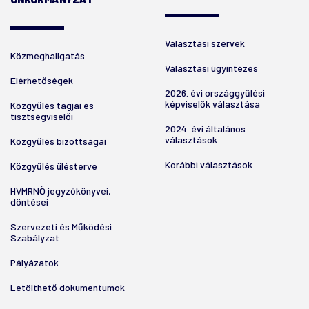
Választási szervek
Közmeghallgatás
Választási ügyintézés
Elérhetőségek
2026. évi országgyűlési
képviselők választása
Közgyűlés tagjai és
tisztségviselői
2024. évi általános
választások
Közgyűlés bizottságai
Korábbi választások
Közgyűlés ülésterve
HVMRNÖ jegyzőkönyvei,
döntései
Szervezeti és Működési
Szabályzat
Pályázatok
Letölthető dokumentumok