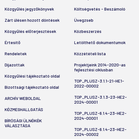
Közgyűlés jegyzőkönyvek
Költségvetés - Beszámoló
Zárt ülésen hozott döntések
Üvegzseb
Közgyűlés előterjesztések
Közbeszerzés
Értesítő
Letölthető dokumentumok
Rendeletek
Közzétételi lista
Díjazottak
Projektjeink 2014-2020-as
fejlesztési ciklusban
Közgyűlési tájékoztató oldal
TOP_PLUSZ-3.1.1-21-HE1-
2022-00002
Bizottsági tájékoztató oldal
TOP_PLUSZ-3.1.3-23-HE2-
ARCHÍV WEBOLDAL
2024-00001
KÖZMEGHALLGATÁS
TOP_PLUSZ-6.1.4-23-HE2-
2024-00001
BÍRÓSÁGI ÜLNÖKÖK
VÁLASZTÁSA
TOP_PLUSZ-6.1.4-23-HE2-
2024-00002