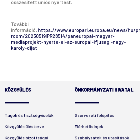
összesített uniós nyertest.
További
információ:
https://www.europarl.europa.eu/news/hu/p
room/20250519IPR28514/paneuropai-magyar-
mediaprojekt-nyerte-el-az-europai-ifjusagi-nagy-
karoly-dijat
KÖZGYŰLÉS
ÖNKORMÁNYZATI HIVATAL
Tagok és tisztségviselők
Szervezeti felépítés
Közgyűlés ülésterve
Elérhetőségek
Közgyűlés bizottságai
Szabályzatok és utasítások