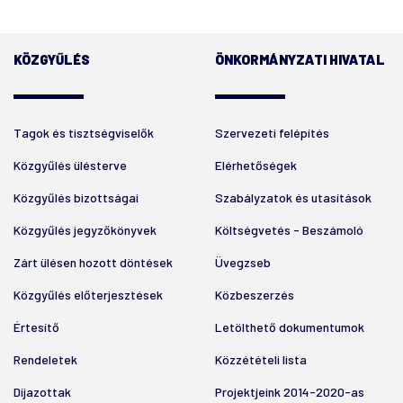
KÖZGYŰLÉS
ÖNKORMÁNYZATI HIVATAL
Tagok és tisztségviselők
Szervezeti felépítés
Közgyűlés ülésterve
Elérhetőségek
Közgyűlés bizottságai
Szabályzatok és utasítások
Közgyűlés jegyzőkönyvek
Költségvetés - Beszámoló
Zárt ülésen hozott döntések
Üvegzseb
Közgyűlés előterjesztések
Közbeszerzés
Értesítő
Letölthető dokumentumok
Rendeletek
Közzétételi lista
Díjazottak
Projektjeink 2014-2020-as