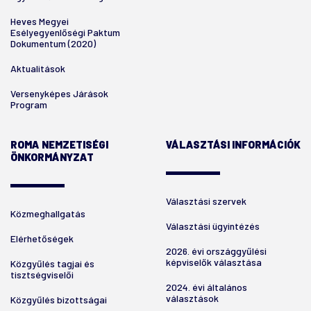
Heves Megyei
Esélyegyenlőségi Paktum
Dokumentum (2020)
Aktualitások
Versenyképes Járások
Program
ROMA NEMZETISÉGI
VÁLASZTÁSI INFORMÁCIÓK
ÖNKORMÁNYZAT
Választási szervek
Közmeghallgatás
Választási ügyintézés
Elérhetőségek
2026. évi országgyűlési
képviselők választása
Közgyűlés tagjai és
tisztségviselői
2024. évi általános
választások
Közgyűlés bizottságai