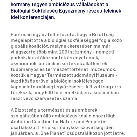
kormány tegyen ambiciózus vállalásokat a
Biológiai Sokféleség Egyezmény részes feleinek
idei konferenciáján.
Pontosan egy év telt el azóta, hogy a Bizottság
megalapította a biológiai sokféleséggel foglalkozó
globális koalíciót, melynek keretében ma már
világszerte több mint 200 intézmény – nemzeti
parkok, kutatóközpontok és egyetemek,
akváriumok, botanikus kertek és állatkertek,
tudományos és természettörténeti múzeumok,
köztük a Magyar Természettudományi Múzeum –
küzd közös erővel a biológiai sokféleséggel
kapcsolatos válság legyőzéséért. A Bizottság arra
törekszik, hogy 500 fölé emelkedjen a koalícióban
részt vevő szervezetek száma.
A Bizottság a természet és az emberek
szolgálatában álló ambiciózus koalícióhoz (High
Ambition Coalition for Nature and People) is
csatlakozott. Ez a kormányközi szövetség idén
januárban, a „One Planet” csúcstalálkozón jött létre.