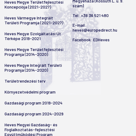
Megyeháza (Kossuth L. u. 9.
Heves Megye Területfejlesztési
szám)
Koncepciója (2021-2027)
Tel:
+36 36 521 480
Heves Vármegye Integrált
Területi Programja (2021-2027)
E-mail:
heves@europedirect.hu
Heves Megye Szolgáltatási Út
Térképe 2019-2021
Facebook:
EDHeves
Heves Megye Területfejlesztési
Programja (2014-2020)
Heves Megye Integrált Területi
Programja (2014-2020)
Területrendezési terv
Környezetvédelmi program
Gazdasági program 2019-2024
Gazdasági program 2024-2029
Heves Megyei Gazdaság- és
Foglalkoztatás-fejlesztési
Együttműködési Program