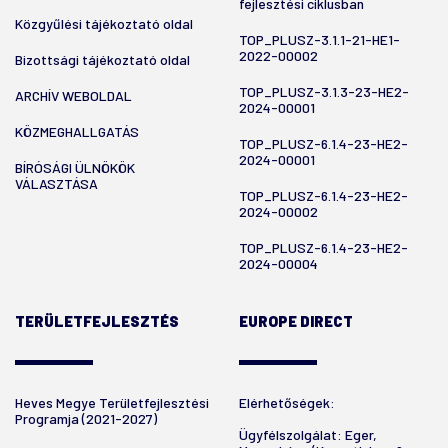
fejlesztési ciklusban
Közgyűlési tájékoztató oldal
TOP_PLUSZ-3.1.1-21-HE1-
2022-00002
Bizottsági tájékoztató oldal
TOP_PLUSZ-3.1.3-23-HE2-
ARCHÍV WEBOLDAL
2024-00001
KÖZMEGHALLGATÁS
TOP_PLUSZ-6.1.4-23-HE2-
2024-00001
BÍRÓSÁGI ÜLNÖKÖK
VÁLASZTÁSA
TOP_PLUSZ-6.1.4-23-HE2-
2024-00002
TOP_PLUSZ-6.1.4-23-HE2-
2024-00004
TERÜLETFEJLESZTÉS
EUROPE DIRECT
Heves Megye Területfejlesztési
Elérhetőségek:
Programja (2021-2027)
Ügyfélszolgálat: Eger,