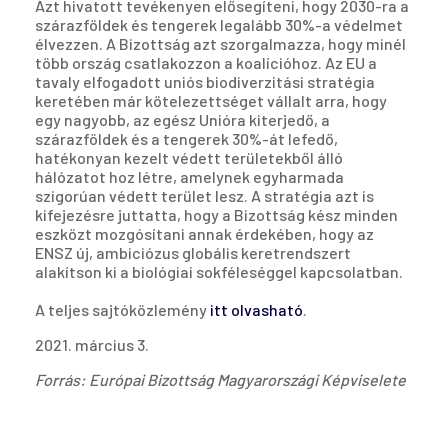
Azt hivatott tevékenyen elősegíteni, hogy 2030-ra a
szárazföldek és tengerek legalább 30%-a védelmet
élvezzen. A Bizottság azt szorgalmazza, hogy minél
több ország csatlakozzon a koalícióhoz. Az EU a
tavaly elfogadott uniós biodiverzitási stratégia
keretében már kötelezettséget vállalt arra, hogy
egy nagyobb, az egész Unióra kiterjedő, a
szárazföldek és a tengerek 30%-át lefedő,
hatékonyan kezelt védett területekből álló
hálózatot hoz létre, amelynek egyharmada
szigorúan védett terület lesz. A stratégia azt is
kifejezésre juttatta, hogy a Bizottság kész minden
eszközt mozgósítani annak érdekében, hogy az
ENSZ új, ambiciózus globális keretrendszert
alakítson ki a biológiai sokféleséggel kapcsolatban.
A teljes sajtóközlemény
itt olvasható
.
2021. március 3.
Forrás: Európai Bizottság Magyarországi Képviselete