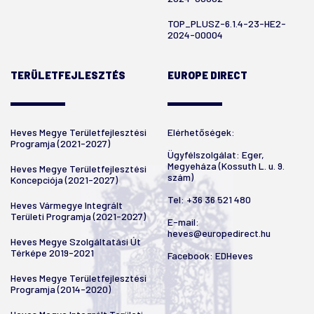
TOP_PLUSZ-6.1.4-23-HE2-
2024-00004
TERÜLETFEJLESZTÉS
EUROPE DIRECT
Heves Megye Területfejlesztési
Elérhetőségek:
Programja (2021-2027)
Ügyfélszolgálat: Eger,
Megyeháza (Kossuth L. u. 9.
Heves Megye Területfejlesztési
szám)
Koncepciója (2021-2027)
Tel:
+36 36 521 480
Heves Vármegye Integrált
Területi Programja (2021-2027)
E-mail:
heves@europedirect.hu
Heves Megye Szolgáltatási Út
Térképe 2019-2021
Facebook:
EDHeves
Heves Megye Területfejlesztési
Programja (2014-2020)