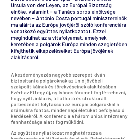
Ursula von der Leyen, az Európai Bizottság
elnöke, valamint – a Tanács soros elnöksége
nevében – António Costa portugál miniszterelnök
ma aláírta az Európa jövőjéről szóló konferenciára
vonatkozó együttes nyilatkozatot. Ezzel
megindulhat az a vitafolyamat, amelynek
keretében a polgárok Európa minden szegletében
kifejthetik elképzeléseiket Európa jövőjének
alakításáról.
A kezdeményezés nagyobb szerepet kíván
biztosítani a polgároknak az Unió jövőbeli
szakpolitikáinak és törekvéseinek alakításában.
Ezért az EU egy új, nyilvános fórumot fog létrehozni,
hogy nyílt, inkluzív, átlátható és strukturált
párbeszédet folytasson az európai polgárokkal a
számukra fontos, mindennapi életüket befolyásoló
kérdésekről. A konferencia a három uniós intézmény
fennhatósága alatt fog működni.
Az együttes nyilatkozat meghatározza a
konferencia célkitűzéseit és elveit. Polgárközpontú