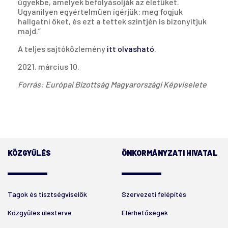
ügyekbe, amelyek befolyásolják az életüket.
Ugyanilyen egyértelműen ígérjük: meg fogjuk
hallgatni őket, és ezt a tettek szintjén is bizonyítjuk
majd.”
A teljes sajtóközlemény
itt olvasható
.
2021. március 10.
Forrás: Európai Bizottság Magyarországi Képviselete
KÖZGYŰLÉS
ÖNKORMÁNYZATI HIVATAL
Tagok és tisztségviselők
Szervezeti felépítés
Közgyűlés ülésterve
Elérhetőségek