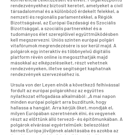
rendezvényekhez biztosít keretet, amelyeket a civil
társadalommal és a különböző érdekelt felekkel, a
nemzeti és regionális parlamentekkel, a Régiók
Bizottságával, az Európai Gazdasági és Szociális
Bizottsággal, a szociális partnerekkel és a
tudományos élet szereplőivel együttműködésben
kell megszervezni. Uniós szinten európai polgári
vitafórumok megrendezésére is sor kerül majd. A
polgárok egy interaktív és többnyelvű digitális
platform révén online is megoszthatják majd
másokkal az elképzeléseiket, részt vehetnek
rendezvényeken, illetve segítséget kaphatnak
rendezvények szervezéséhez is.
Ursula von der Leyen elnök a következő felhívással
fordult az európai polgárokhoz az együttes
nyilatkozat elfogadása alkalmából: „A mai napon
minden európai polgárt arra buzdítunk, hogy
hallassa a hangját. Arra kérjük őket, mondják el,
milyen Európában szeretnének élni, és vegyenek
részt az előttünk álló tervező- és építőmunkában. A
polgárok elvárásai egyértelműek: beleszólást
kérnek Európa jövőjének alakításába és azokba az