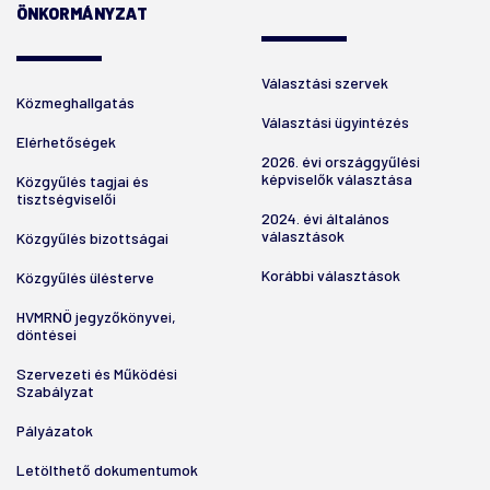
ÖNKORMÁNYZAT
Választási szervek
Közmeghallgatás
Választási ügyintézés
Elérhetőségek
2026. évi országgyűlési
képviselők választása
Közgyűlés tagjai és
tisztségviselői
2024. évi általános
választások
Közgyűlés bizottságai
Korábbi választások
Közgyűlés ülésterve
HVMRNÖ jegyzőkönyvei,
döntései
Szervezeti és Működési
Szabályzat
Pályázatok
Letölthető dokumentumok