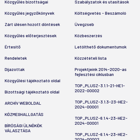
Közgyűlés bizottságai
Szabályzatok és utasítások
Közgyűlés jegyzőkönyvek
Költségvetés - Beszámoló
Zárt ülésen hozott döntések
Üvegzseb
Közgyűlés előterjesztések
Közbeszerzés
Értesítő
Letölthető dokumentumok
Rendeletek
Közzétételi lista
Díjazottak
Projektjeink 2014-2020-as
fejlesztési ciklusban
Közgyűlési tájékoztató oldal
TOP_PLUSZ-3.1.1-21-HE1-
2022-00002
Bizottsági tájékoztató oldal
TOP_PLUSZ-3.1.3-23-HE2-
ARCHÍV WEBOLDAL
2024-00001
KÖZMEGHALLGATÁS
TOP_PLUSZ-6.1.4-23-HE2-
2024-00001
BÍRÓSÁGI ÜLNÖKÖK
VÁLASZTÁSA
TOP_PLUSZ-6.1.4-23-HE2-
2024-00002