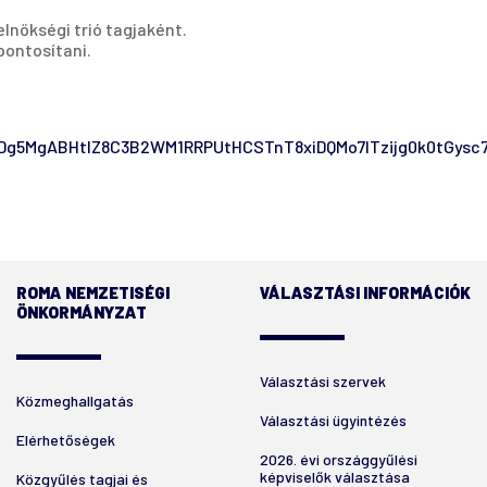
lnökségi trió tagjaként.
pontosítani.
Dg5MgABHtIZ8C3B2WM1RRPUtHCSTnT8xiDQMo7lTzijg0k0tGys
ROMA NEMZETISÉGI
VÁLASZTÁSI INFORMÁCIÓK
ÖNKORMÁNYZAT
Választási szervek
Közmeghallgatás
Választási ügyintézés
Elérhetőségek
2026. évi országgyűlési
képviselők választása
Közgyűlés tagjai és