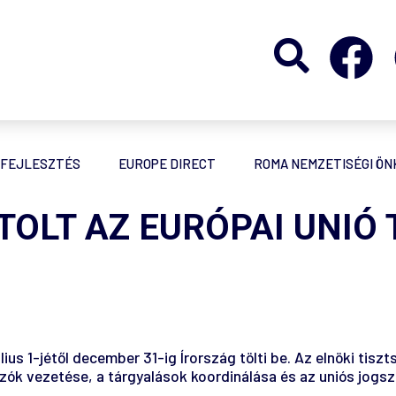
FEJLESZTÉS
EUROPE DIRECT
ROMA NEMZETISÉGI Ö
RTOLT AZ EURÓPAI UNIÓ
ius 1-jétől december 31-ig Írország tölti be. Az elnöki tis
lkozók vezetése, a tárgyalások koordinálása és az uniós jo