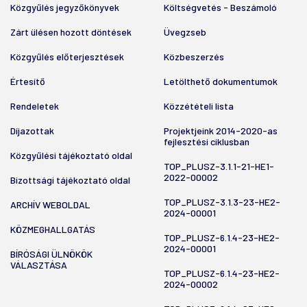
Közgyűlés jegyzőkönyvek
Költségvetés - Beszámoló
Zárt ülésen hozott döntések
Üvegzseb
Közgyűlés előterjesztések
Közbeszerzés
Értesítő
Letölthető dokumentumok
Rendeletek
Közzétételi lista
Díjazottak
Projektjeink 2014-2020-as
fejlesztési ciklusban
Közgyűlési tájékoztató oldal
TOP_PLUSZ-3.1.1-21-HE1-
2022-00002
Bizottsági tájékoztató oldal
TOP_PLUSZ-3.1.3-23-HE2-
ARCHÍV WEBOLDAL
2024-00001
KÖZMEGHALLGATÁS
TOP_PLUSZ-6.1.4-23-HE2-
2024-00001
BÍRÓSÁGI ÜLNÖKÖK
VÁLASZTÁSA
TOP_PLUSZ-6.1.4-23-HE2-
2024-00002