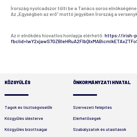
Írország nyolcadszor tölti be a Tanács soros elnökségének
Az „Egységben az erő” mottó jegyében Írország a verseny
Az ír elnökdés hiovatlos honlapja elérhető:
https://irish-
fbclid=IwY2xjawS7GZBleHRuA2FlbQIxMABicmlkETAxZT
KÖZGYŰLÉS
ÖNKORMÁNYZATI HIVATAL
Tagok és tisztségviselők
Szervezeti felépítés
Közgyűlés ülésterve
Elérhetőségek
Közgyűlés bizottságai
Szabályzatok és utasítások