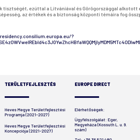
 tisztségét, ezúttal a Litvániával és Görögországgal alkotott e
képesség, az értékek és a biztonság központi témáira fog össz
presidency.consilium.europa.eu/?
FoSE4zOWVwelREbld4c3J0YwZhcHBfaWQQMjIyMDM5MTc4ODIwM
TERÜLETFEJLESZTÉS
EUROPE DIRECT
Heves Megye Területfejlesztési
Elérhetőségek:
Programja (2021-2027)
Ügyfélszolgálat: Eger,
Megyeháza (Kossuth L. u. 9.
Heves Megye Területfejlesztési
szám)
Koncepciója (2021-2027)
Tel:
+36 36 521 480