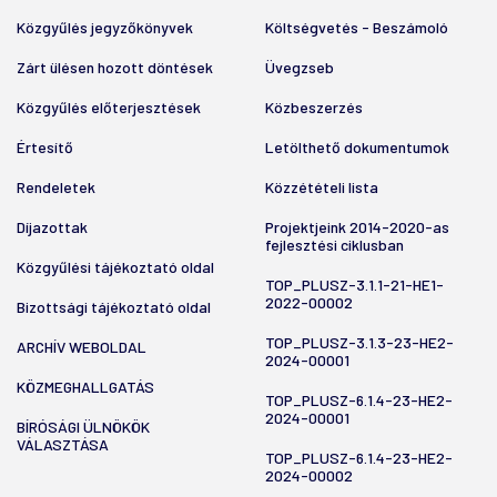
Közgyűlés jegyzőkönyvek
Költségvetés - Beszámoló
Zárt ülésen hozott döntések
Üvegzseb
Közgyűlés előterjesztések
Közbeszerzés
Értesítő
Letölthető dokumentumok
Rendeletek
Közzétételi lista
Díjazottak
Projektjeink 2014-2020-as
fejlesztési ciklusban
Közgyűlési tájékoztató oldal
TOP_PLUSZ-3.1.1-21-HE1-
2022-00002
Bizottsági tájékoztató oldal
TOP_PLUSZ-3.1.3-23-HE2-
ARCHÍV WEBOLDAL
2024-00001
KÖZMEGHALLGATÁS
TOP_PLUSZ-6.1.4-23-HE2-
2024-00001
BÍRÓSÁGI ÜLNÖKÖK
VÁLASZTÁSA
TOP_PLUSZ-6.1.4-23-HE2-
2024-00002