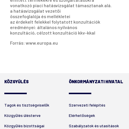
vonatkozó piaci hatásvizsgálat támasztanak alá.
a hatásvizsgálat vezetői
összefoglalója és mellékletei
az érdekelt felekkel folytatott konzultációk
eredményei: általános nyilvános
konzultáció, célzott konzultáció kkv-kkal
Forrás: www.europa.eu
KÖZGYŰLÉS
ÖNKORMÁNYZATI HIVATAL
Tagok és tisztségviselők
Szervezeti felépítés
Közgyűlés ülésterve
Elérhetőségek
Közgyűlés bizottságai
Szabályzatok és utasítások