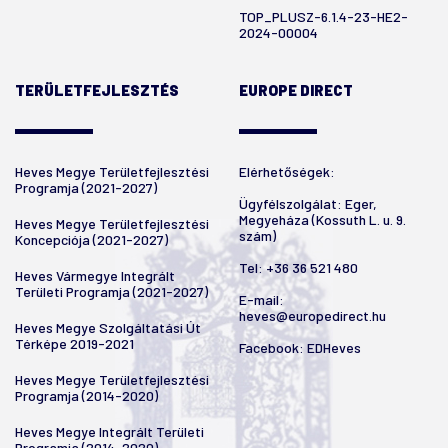
TOP_PLUSZ-6.1.4-23-HE2-
2024-00004
TERÜLETFEJLESZTÉS
EUROPE DIRECT
Heves Megye Területfejlesztési
Elérhetőségek:
Programja (2021-2027)
Ügyfélszolgálat: Eger,
Megyeháza (Kossuth L. u. 9.
Heves Megye Területfejlesztési
szám)
Koncepciója (2021-2027)
Tel:
+36 36 521 480
Heves Vármegye Integrált
Területi Programja (2021-2027)
E-mail:
heves@europedirect.hu
Heves Megye Szolgáltatási Út
Térképe 2019-2021
Facebook:
EDHeves
Heves Megye Területfejlesztési
Programja (2014-2020)
Heves Megye Integrált Területi
Programja (2014-2020)