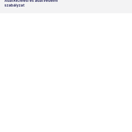
Adatkezelési és adatvédelmi
szabályzat