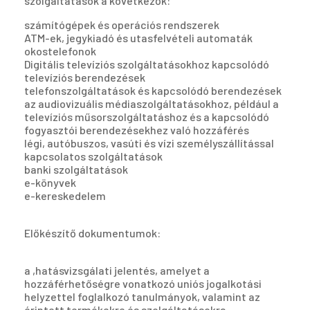
szolgáltatások a következők:
számítógépek és operációs rendszerek
ATM-ek, jegykiadó és utasfelvételi automaták
okostelefonok
Digitális televíziós szolgáltatásokhoz kapcsolódó
televíziós berendezések
telefonszolgáltatások és kapcsolódó berendezések
az audiovizuális médiaszolgáltatásokhoz, például a
televíziós műsorszolgáltatáshoz és a kapcsolódó
fogyasztói berendezésekhez való hozzáférés
légi, autóbuszos, vasúti és vízi személyszállítással
kapcsolatos szolgáltatások
banki szolgáltatások
e-könyvek
e-kereskedelem
Előkészítő dokumentumok:
a ,hatásvizsgálati jelentés, amelyet a
hozzáférhetőségre vonatkozó uniós jogalkotási
helyzettel foglalkozó tanulmányok, valamint az
érintett termékekre és szolgáltatásokra