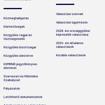
Választási szervek
Közmeghallgatás
Választási ügyintézés
Elérhetőségek
2026. évi országgyűlési
képviselők választása
Közgyűlés tagjai és
tisztségviselői
2024. évi általános
választások
Közgyűlés bizottságai
Korábbi választások
Közgyűlés ülésterve
HVMRNÖ jegyzőkönyvei,
döntései
Szervezeti és Működési
Szabályzat
Pályázatok
Letölthető dokumentumok