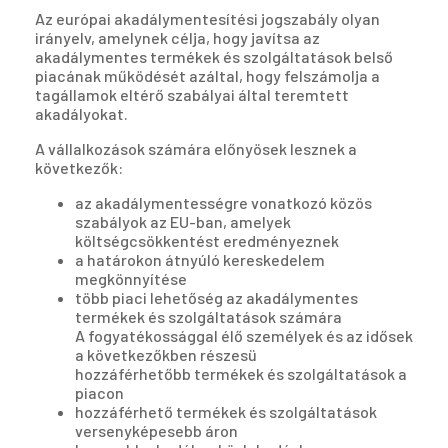
Az európai akadálymentesítési jogszabály olyan
irányelv, amelynek célja, hogy javítsa az
akadálymentes termékek és szolgáltatások belső
piacának működését azáltal, hogy felszámolja a
tagállamok eltérő szabályai által teremtett
akadályokat.
A vállalkozások számára előnyösek lesznek a
következők:
az akadálymentességre vonatkozó közös
szabályok az EU-ban, amelyek
költségcsökkentést eredményeznek
a határokon átnyúló kereskedelem
megkönnyítése
több piaci lehetőség az akadálymentes
termékek és szolgáltatások számára
A fogyatékossággal élő személyek és az idősek
a következőkben részesü
hozzáférhetőbb termékek és szolgáltatások a
piacon
hozzáférhető termékek és szolgáltatások
versenyképesebb áron