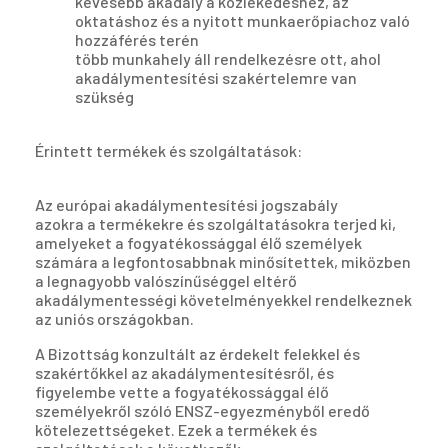
kevesebb akadály a közlekedéshez, az
oktatáshoz és a nyitott munkaerőpiachoz való
hozzáférés terén
több munkahely áll rendelkezésre ott, ahol
akadálymentesítési szakértelemre van
szükség
Érintett termékek és szolgáltatások:
Az európai akadálymentesítési jogszabály
azokra a termékekre és szolgáltatásokra terjed ki,
amelyeket a fogyatékossággal élő személyek
számára a legfontosabbnak minősítettek, miközben
a legnagyobb valószínűséggel eltérő
akadálymentességi követelményekkel rendelkeznek
az uniós országokban.
A Bizottság konzultált az érdekelt felekkel és
szakértőkkel az akadálymentesítésről, és
figyelembe vette a fogyatékossággal élő
személyekről szóló ENSZ-egyezményből eredő
kötelezettségeket. Ezek a termékek és