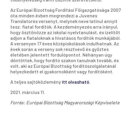
Az Európai Bizottság Fordítási Főigazgatósága 2007
óta minden évben megrendezi a Juvenes
Translatores versenyt, melynek neve latinul annyit
tesz: fiatal fordítók. A kezdeményezés arra irányul,
hogy ösztönözze az iskolai nyelvtanulást, és ízelítőt
adjon a fiataloknak a hivatásos fordítók munkájából.
A versenyen 17 éves középiskolások indulhatnak. Az
évek során a verseny sok résztvevő és győztes
életében jelentett fordulópontot. Néhányan úgy
döntöttek, hogy fordító szakon tanulnak tovább, és
volt, aki az Európai Bizottság fordítószolgálatánál
helyezkedett el gyakornokként vagy fordítóként.
A teljes sajtóközlemény
itt olvasható
.
2021. március 11.
Forrás: Európai Bizottság Magyarországi Képviselete