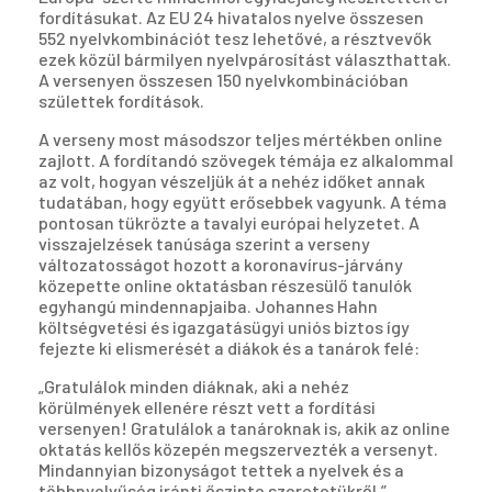
fordításukat. Az EU 24 hivatalos nyelve összesen
552 nyelvkombinációt tesz lehetővé, a résztvevők
ezek közül bármilyen nyelvpárosítást választhattak.
A versenyen összesen 150 nyelvkombinációban
születtek fordítások.
A verseny most másodszor teljes mértékben online
zajlott. A fordítandó szövegek témája ez alkalommal
az volt, hogyan vészeljük át a nehéz időket annak
tudatában, hogy együtt erősebbek vagyunk. A téma
pontosan tükrözte a tavalyi európai helyzetet. A
visszajelzések tanúsága szerint a verseny
változatosságot hozott a koronavírus-járvány
közepette online oktatásban részesülő tanulók
egyhangú mindennapjaiba. Johannes Hahn
költségvetési és igazgatásügyi uniós biztos így
fejezte ki elismerését a diákok és a tanárok felé:
„Gratulálok minden diáknak, aki a nehéz
körülmények ellenére részt vett a fordítási
versenyen! Gratulálok a tanároknak is, akik az online
oktatás kellős közepén megszervezték a versenyt.
Mindannyian bizonyságot tettek a nyelvek és a
többnyelvűség iránti őszinte szeretetükről.”