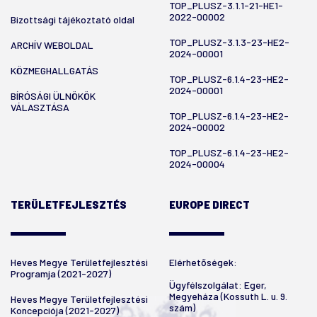
TOP_PLUSZ-3.1.1-21-HE1-
2022-00002
Bizottsági tájékoztató oldal
TOP_PLUSZ-3.1.3-23-HE2-
ARCHÍV WEBOLDAL
2024-00001
KÖZMEGHALLGATÁS
TOP_PLUSZ-6.1.4-23-HE2-
2024-00001
BÍRÓSÁGI ÜLNÖKÖK
VÁLASZTÁSA
TOP_PLUSZ-6.1.4-23-HE2-
2024-00002
TOP_PLUSZ-6.1.4-23-HE2-
2024-00004
TERÜLETFEJLESZTÉS
EUROPE DIRECT
Heves Megye Területfejlesztési
Elérhetőségek:
Programja (2021-2027)
Ügyfélszolgálat: Eger,
Megyeháza (Kossuth L. u. 9.
Heves Megye Területfejlesztési
szám)
Koncepciója (2021-2027)