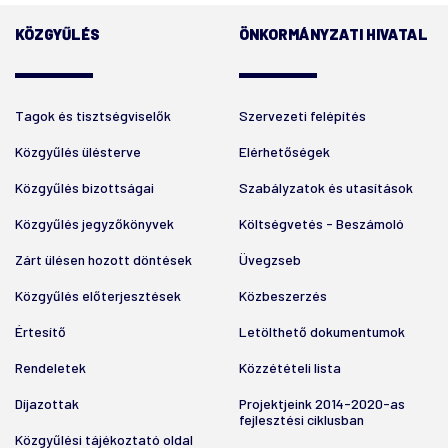
KÖZGYŰLÉS
ÖNKORMÁNYZATI HIVATAL
Tagok és tisztségviselők
Szervezeti felépítés
Közgyűlés ülésterve
Elérhetőségek
Közgyűlés bizottságai
Szabályzatok és utasítások
Közgyűlés jegyzőkönyvek
Költségvetés - Beszámoló
Zárt ülésen hozott döntések
Üvegzseb
Közgyűlés előterjesztések
Közbeszerzés
Értesítő
Letölthető dokumentumok
Rendeletek
Közzétételi lista
Díjazottak
Projektjeink 2014-2020-as
fejlesztési ciklusban
Közgyűlési tájékoztató oldal