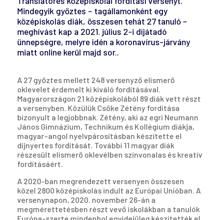
Translatores középiskolai fordítási versenyt.
Mindegyik győztes – tagállamonként egy
középiskolás diák, összesen tehát 27 tanuló –
meghívást kap a 2021. július 2-i díjátadó
ünnepségre, melyre idén a koronavírus-járvány
miatt online kerül majd sor..
A 27 győztes mellett 248 versenyző elismerő
oklevelet érdemelt ki kiváló fordításával.
Magyarországon 21 középiskolából 89 diák vett részt
a versenyben. Közülük Csőke Zétény fordítása
bizonyult a legjobbnak. Zétény, aki az egri Neumann
János Gimnázium, Technikum és Kollégium diákja,
magyar–angol nyelvpárosításban készítette el
díjnyertes fordítását. További 11 magyar diák
részesült elismerő oklevélben színvonalas és kreatív
fordításáért.
A 2020-ban megrendezett versenyen összesen
közel 2800 középiskolás indult az Európai Unióban. A
versenynapon, 2020. november 26-án a
megmérettetésben részt vevő iskolákban a tanulók
Európa-szerte mindenhol egyidejűleg készítették el