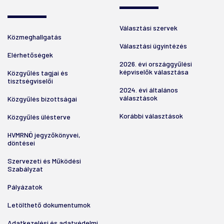
Választási szervek
Közmeghallgatás
Választási ügyintézés
Elérhetőségek
2026. évi országgyűlési
képviselők választása
Közgyűlés tagjai és
tisztségviselői
2024. évi általános
választások
Közgyűlés bizottságai
Korábbi választások
Közgyűlés ülésterve
HVMRNÖ jegyzőkönyvei,
döntései
Szervezeti és Működési
Szabályzat
Pályázatok
Letölthető dokumentumok
Adatkezelési és adatvédelmi