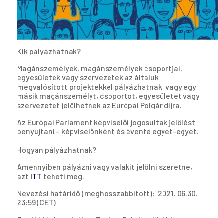
Kik pályázhatnak?
Magánszemélyek, magánszemélyek csoportjai,
egyesületek vagy szervezetek az általuk
megvalósított projektekkel pályázhatnak, vagy egy
másik magánszemélyt, csoportot, egyesületet vagy
szervezetet jelölhetnek az Európai Polgár díjra.
Az Európai Parlament képviselői jogosultak jelölést
benyújtani – képviselőnként és évente egyet-egyet.
Hogyan pályázhatnak?
Amennyiben pályázni vagy valakit jelölni szeretne,
azt
ITT
teheti meg.
Nevezési határidő (meghosszabbított): 2021. 06.30.
23:59 (CET)