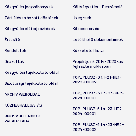
Közgyűlés jegyzőkönyvek
Költségvetés - Beszámoló
Zárt ülésen hozott döntések
Üvegzseb
Közgyűlés előterjesztések
Közbeszerzés
Értesítő
Letölthető dokumentumok
Rendeletek
Közzétételi lista
Díjazottak
Projektjeink 2014-2020-as
fejlesztési ciklusban
Közgyűlési tájékoztató oldal
TOP_PLUSZ-3.1.1-21-HE1-
2022-00002
Bizottsági tájékoztató oldal
TOP_PLUSZ-3.1.3-23-HE2-
ARCHÍV WEBOLDAL
2024-00001
KÖZMEGHALLGATÁS
TOP_PLUSZ-6.1.4-23-HE2-
2024-00001
BÍRÓSÁGI ÜLNÖKÖK
VÁLASZTÁSA
TOP_PLUSZ-6.1.4-23-HE2-
2024-00002