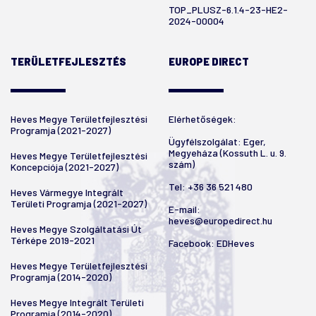
TOP_PLUSZ-6.1.4-23-HE2-
2024-00004
TERÜLETFEJLESZTÉS
EUROPE DIRECT
Heves Megye Területfejlesztési
Elérhetőségek:
Programja (2021-2027)
Ügyfélszolgálat: Eger,
Megyeháza (Kossuth L. u. 9.
Heves Megye Területfejlesztési
szám)
Koncepciója (2021-2027)
Tel:
+36 36 521 480
Heves Vármegye Integrált
Területi Programja (2021-2027)
E-mail:
heves@europedirect.hu
Heves Megye Szolgáltatási Út
Térképe 2019-2021
Facebook:
EDHeves
Heves Megye Területfejlesztési
Programja (2014-2020)
Heves Megye Integrált Területi
Programja (2014-2020)