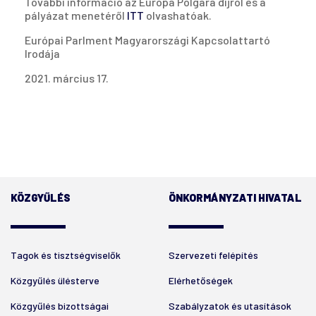
További információ az Európa Polgára díjról és a
pályázat menetéről
ITT
olvashatóak.
Európai Parlment Magyarországi Kapcsolattartó
Irodája
2021. március 17.
KÖZGYŰLÉS
ÖNKORMÁNYZATI HIVATAL
Tagok és tisztségviselők
Szervezeti felépítés
Közgyűlés ülésterve
Elérhetőségek
Közgyűlés bizottságai
Szabályzatok és utasítások