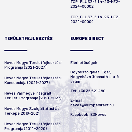
TOP_PLUSZ-6.1.4-23-HE2-
2024-00002
TOP_PLUSZ-6.1.4-23-HE2-
2024-00004
TERÜLETFEJLESZTÉS
EUROPE DIRECT
Heves Megye Területfejlesztési
Elérhetőségek:
Programja (2021-2027)
Ügyfélszolgálat: Eger,
Megyeháza (Kossuth L. u. 9.
Heves Megye Területfejlesztési
szám)
Koncepciója (2021-2027)
Tel:
+36 36 521 480
Heves Vármegye Integrált
Területi Programja (2021-2027)
E-mail:
heves@europedirect.hu
Heves Megye Szolgáltatási Út
Térképe 2019-2021
Facebook:
EDHeves
Heves Megye Területfejlesztési
Programja (2014-2020)