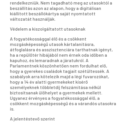
rendelkezniük. Nem tagadható meg az utasoktól a
beszállítás azon az alapon, hogy a digitálisan
kiállított beszállókártya saját nyomtatott
változatát használják.
Védelem a kiszolgáltatott utasoknak
A fogyatékossággal élő és a csökkent
mozgásképességű utasok kártalanításra,
átfoglalásra és asszisztenciára tarthatnak igényt,
ha a repülőtér hibájából nem érnek oda időben a
kapuhoz, és lemaradnak a járatukról. A
Parlamentnek köszönhetően nem fordulhat elő,
hogy a gyerekes családok tagjait szétültessék. A
szabályok arra kötelezik majd a légi fuvarozókat,
hogy a 14 év alatti gyermekeket kísérő
személyeknek többletdíj felszámítása nélkül
biztosítsanak ülőhelyet a gyermekek mellett.
Ugyanez érvényes a fogyatékossággal élő, a
csökkent mozgásképességű és a várandós utasokra
is.
A jelentéstevő szerint