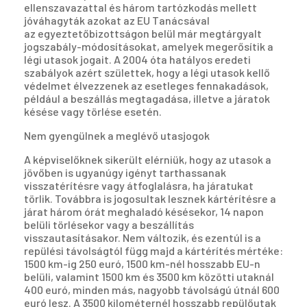
ellenszavazattal és három tartózkodás mellett
jóváhagyták azokat az EU Tanácsával
az egyeztetőbizottságon belül már megtárgyalt
jogszabály-módosításokat, amelyek megerősítik a
légi utasok jogait. A 2004 óta hatályos eredeti
szabályok azért születtek, hogy a légi utasok kellő
védelmet élvezzenek az esetleges fennakadások,
például a beszállás megtagadása, illetve a járatok
késése vagy törlése esetén.
Nem gyengülnek a meglévő utasjogok
A képviselőknek sikerült elérniük, hogy az utasok a
jövőben is ugyanúgy igényt tarthassanak
visszatérítésre vagy átfoglalásra, ha járatukat
törlik. Továbbra is jogosultak lesznek kártérítésre a
járat három órát meghaladó késésekor, 14 napon
belüli törlésekor vagy a beszállítás
visszautasításakor. Nem változik, és ezentúl is a
repülési távolságtól függ majd a kártérítés mértéke:
1500 km-ig 250 euró, 1500 km-nél hosszabb EU-n
belüli, valamint 1500 km és 3500 km közötti utaknál
400 euró, minden más, nagyobb távolságú útnál 600
euró lesz. A 3500 kilométernél hosszabb repülőutak