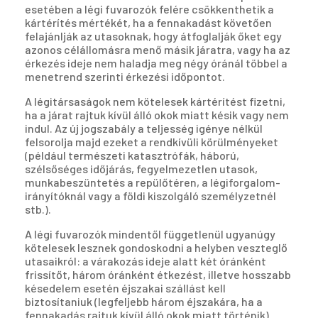
esetében a légi fuvarozók felére csökkenthetik a
kártérítés mértékét, ha a fennakadást követően
felajánlják az utasoknak, hogy átfoglalják őket egy
azonos célállomásra menő másik járatra, vagy ha az
érkezés ideje nem haladja meg négy óránál többel a
menetrend szerinti érkezési időpontot.
A légitársaságok nem kötelesek kártérítést fizetni,
ha a járat rajtuk kívül álló okok miatt késik vagy nem
indul. Az új jogszabály a teljesség igénye nélkül
felsorolja majd ezeket a rendkívüli körülményeket
(például természeti katasztrófák, háború,
szélsőséges időjárás, fegyelmezetlen utasok,
munkabeszüntetés a repülőtéren, a légiforgalom-
irányítóknál vagy a földi kiszolgáló személyzetnél
stb.).
A légi fuvarozók mindentől függetlenül ugyanúgy
kötelesek lesznek gondoskodni a helyben veszteglő
utasaikról: a várakozás ideje alatt két óránként
frissítőt, három óránként étkezést, illetve hosszabb
késedelem esetén éjszakai szállást kell
biztosítaniuk (legfeljebb három éjszakára, ha a
fennakadás rajtuk kívül álló okok miatt történik).