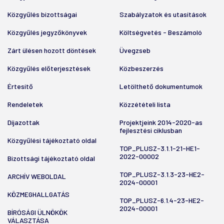
Közgyűlés bizottságai
Szabályzatok és utasítások
Közgyűlés jegyzőkönyvek
Költségvetés - Beszámoló
Zárt ülésen hozott döntések
Üvegzseb
Közgyűlés előterjesztések
Közbeszerzés
Értesítő
Letölthető dokumentumok
Rendeletek
Közzétételi lista
Díjazottak
Projektjeink 2014-2020-as
fejlesztési ciklusban
Közgyűlési tájékoztató oldal
TOP_PLUSZ-3.1.1-21-HE1-
2022-00002
Bizottsági tájékoztató oldal
TOP_PLUSZ-3.1.3-23-HE2-
ARCHÍV WEBOLDAL
2024-00001
KÖZMEGHALLGATÁS
TOP_PLUSZ-6.1.4-23-HE2-
2024-00001
BÍRÓSÁGI ÜLNÖKÖK
VÁLASZTÁSA