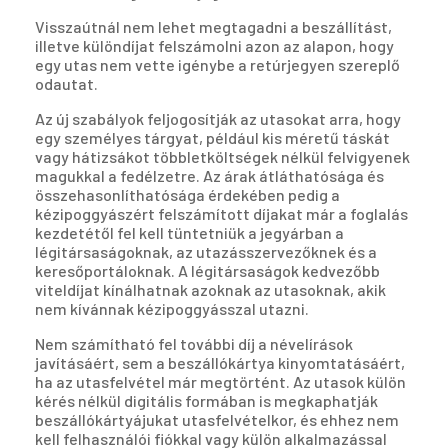
Visszaútnál nem lehet megtagadni a beszállítást,
illetve különdíjat felszámolni azon az alapon, hogy
egy utas nem vette igénybe a retúrjegyen szereplő
odautat.
Az új szabályok feljogosítják az utasokat arra, hogy
egy személyes tárgyat, például kis méretű táskát
vagy hátizsákot többletköltségek nélkül felvigyenek
magukkal a fedélzetre. Az árak átláthatósága és
összehasonlíthatósága érdekében pedig a
kézipoggyászért felszámított díjakat már a foglalás
kezdetétől fel kell tüntetniük a jegyárban a
légitársaságoknak, az utazásszervezőknek és a
keresőportáloknak. A légitársaságok kedvezőbb
viteldíjat kínálhatnak azoknak az utasoknak, akik
nem kívánnak kézipoggyásszal utazni.
Nem számítható fel további díj a névelírások
javításáért, sem a beszállókártya kinyomtatásáért,
ha az utasfelvétel már megtörtént. Az utasok külön
kérés nélkül digitális formában is megkaphatják
beszállókártyájukat utasfelvételkor, és ehhez nem
kell felhasználói fiókkal vagy külön alkalmazással