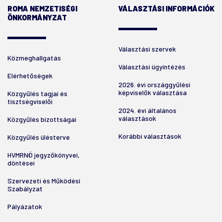
ROMA NEMZETISÉGI
VÁLASZTÁSI INFORMÁCIÓK
ÖNKORMÁNYZAT
Választási szervek
Közmeghallgatás
Választási ügyintézés
Elérhetőségek
2026. évi országgyűlési
képviselők választása
Közgyűlés tagjai és
tisztségviselői
2024. évi általános
választások
Közgyűlés bizottságai
Korábbi választások
Közgyűlés ülésterve
HVMRNÖ jegyzőkönyvei,
döntései
Szervezeti és Működési
Szabályzat
Pályázatok