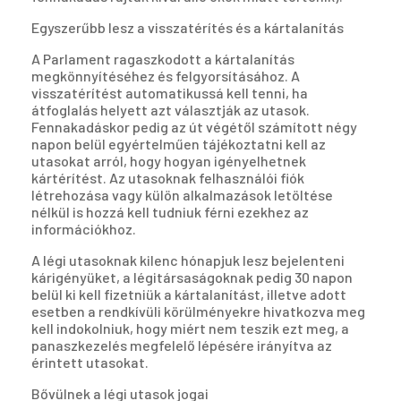
Egyszerűbb lesz a visszatérítés és a kártalanítás
A Parlament ragaszkodott a kártalanítás
megkönnyítéséhez és felgyorsításához. A
visszatérítést automatikussá kell tenni, ha
átfoglalás helyett azt választják az utasok.
Fennakadáskor pedig az út végétől számított négy
napon belül egyértelműen tájékoztatni kell az
utasokat arról, hogy hogyan igényelhetnek
kártérítést. Az utasoknak felhasználói fiók
létrehozása vagy külön alkalmazások letöltése
nélkül is hozzá kell tudniuk férni ezekhez az
információkhoz.
A légi utasoknak kilenc hónapjuk lesz bejelenteni
kárigényüket, a légitársaságoknak pedig 30 napon
belül ki kell fizetniük a kártalanítást, illetve adott
esetben a rendkívüli körülményekre hivatkozva meg
kell indokolniuk, hogy miért nem teszik ezt meg, a
panaszkezelés megfelelő lépésére irányítva az
érintett utasokat.
Bővülnek a légi utasok jogai