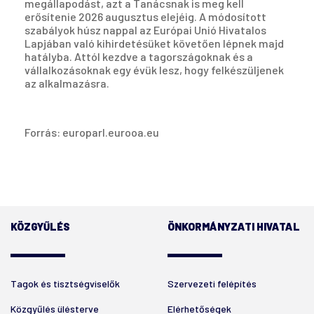
megállapodást, azt a Tanácsnak is meg kell
erősítenie 2026 augusztus elejéig. A módosított
szabályok húsz nappal az Európai Unió Hivatalos
Lapjában való kihirdetésüket követően lépnek majd
hatályba. Attól kezdve a tagországoknak és a
vállalkozásoknak egy évük lesz, hogy felkészüljenek
az alkalmazásra.
Forrás: europarl.eurooa.eu
KÖZGYŰLÉS
ÖNKORMÁNYZATI HIVATAL
Tagok és tisztségviselők
Szervezeti felépítés
Közgyűlés ülésterve
Elérhetőségek