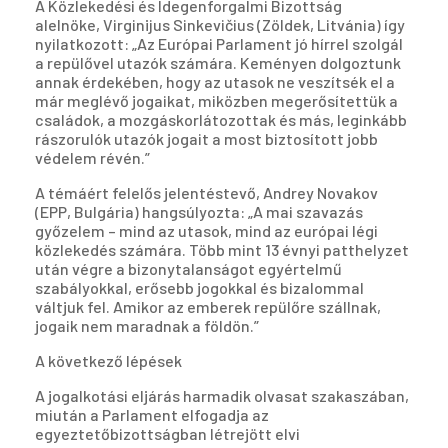
A Közlekedési és Idegenforgalmi Bizottság
alelnöke, Virginijus Sinkevičius (Zöldek, Litvánia) így
nyilatkozott: „Az Európai Parlament jó hírrel szolgál
a repülővel utazók számára. Keményen dolgoztunk
annak érdekében, hogy az utasok ne veszítsék el a
már meglévő jogaikat, miközben megerősítettük a
családok, a mozgáskorlátozottak és más, leginkább
rászorulók utazók jogait a most biztosított jobb
védelem révén.”
A témáért felelős jelentéstevő, Andrey Novakov
(EPP, Bulgária) hangsúlyozta: „A mai szavazás
győzelem – mind az utasok, mind az európai légi
közlekedés számára. Több mint 13 évnyi patthelyzet
után végre a bizonytalanságot egyértelmű
szabályokkal, erősebb jogokkal és bizalommal
váltjuk fel. Amikor az emberek repülőre szállnak,
jogaik nem maradnak a földön.”
A következő lépések
A jogalkotási eljárás harmadik olvasat szakaszában,
miután a Parlament elfogadja az
egyeztetőbizottságban létrejött elvi