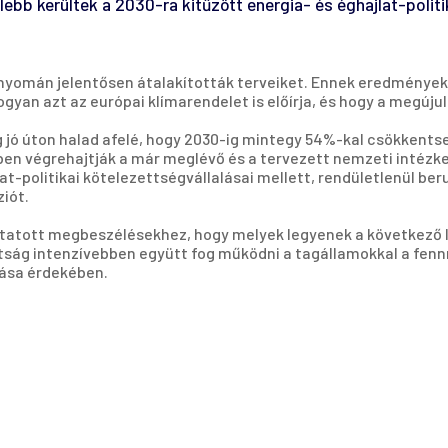
ebb kerültek a 2030-ra kitűzött energia- és éghajlat-politi
 nyomán jelentősen átalakították terveiket. Ennek eredményeké
n azt az európai klímarendelet is előírja, és hogy a megújuló
leg jó úton halad afelé, hogy 2030-ig mintegy 54%-kal csökken
n végrehajtják a már meglévő és a tervezett nemzeti intézkedé
lat-politikai kötelezettségvállalásai mellett, rendületlenül ber
ziót.
folytatott megbeszélésekhez, hogy melyek legyenek a következő 
ttság intenzívebben együtt fog működni a tagállamokkal a f
tása érdekében.