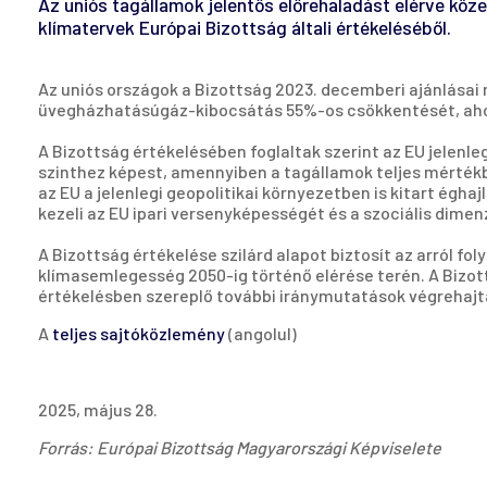
Az uniós tagállamok jelentős előrehaladást elérve közel
klímatervek Európai Bizottság általi értékeléséből.
Az uniós országok a Bizottság 2023. decemberi ajánlásai
üvegházhatásúgáz-kibocsátás 55%-os csökkentését, ahogya
A Bizottság értékelésében foglaltak szerint az EU jelen
szinthez képest, amennyiben a tagállamok teljes mértékbe
az EU a jelenlegi geopolitikai környezetben is kitart éghaj
kezeli az EU ipari versenyképességét és a szociális dimen
A Bizottság értékelése szilárd alapot biztosít az arról 
klímasemlegesség 2050-ig történő elérése terén. A Bizo
értékelésben szereplő további iránymutatások végrehaj
A
teljes sajtóközlemény
(angolul)
2025, május 28.
Forrás: Európai Bizottság Magyarországi Képviselete