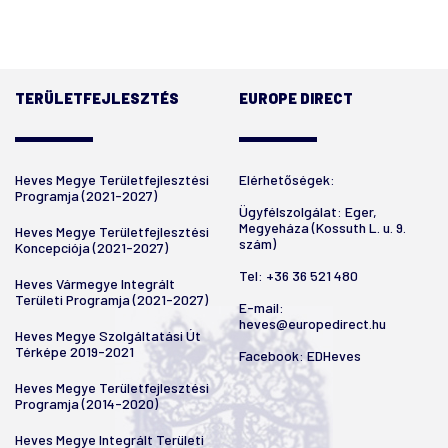
TERÜLETFEJLESZTÉS
EUROPE DIRECT
Heves Megye Területfejlesztési
Elérhetőségek:
Programja (2021-2027)
Ügyfélszolgálat: Eger,
Megyeháza (Kossuth L. u. 9.
Heves Megye Területfejlesztési
szám)
Koncepciója (2021-2027)
Tel:
+36 36 521 480
Heves Vármegye Integrált
Területi Programja (2021-2027)
E-mail:
heves@europedirect.hu
Heves Megye Szolgáltatási Út
Térképe 2019-2021
Facebook:
EDHeves
Heves Megye Területfejlesztési
Programja (2014-2020)
Heves Megye Integrált Területi