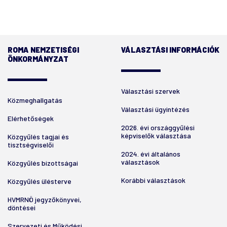
ROMA NEMZETISÉGI
VÁLASZTÁSI INFORMÁCIÓK
ÖNKORMÁNYZAT
Választási szervek
Közmeghallgatás
Választási ügyintézés
Elérhetőségek
2026. évi országgyűlési
képviselők választása
Közgyűlés tagjai és
tisztségviselői
2024. évi általános
választások
Közgyűlés bizottságai
Korábbi választások
Közgyűlés ülésterve
HVMRNÖ jegyzőkönyvei,
döntései
Szervezeti és Működési