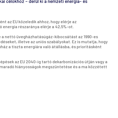
kai célokhoz – derül ki a nemzeti energia- és
nt az EU közeledik ahhoz, hogy elérje az
 energia részaránya elérje a 42,5%-ot.
tse a nettó üvegházhatásúgáz-kibocsátást az 1990-es
seket, illetve az uniós szabályokat. Ez is mutatja, hogy
uház a tiszta energiára való átállásba, és prioritásként
lépések az EU 2040-ig tartó dekarbonizációs útján vagy a
ennmaradó hiányosságok megszüntetése és a ma közzétett