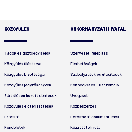
KÖZGYŰLÉS
ÖNKORMÁNYZATI HIVATAL
Tagok és tisztségviselők
Szervezeti felépítés
Közgyűlés ülésterve
Elérhetőségek
Közgyűlés bizottságai
Szabályzatok és utasítások
Közgyűlés jegyzőkönyvek
Költségvetés - Beszámoló
Zárt ülésen hozott döntések
Üvegzseb
Közgyűlés előterjesztések
Közbeszerzés
Értesítő
Letölthető dokumentumok
Rendeletek
Közzétételi lista