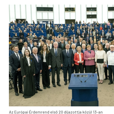
Az Európai Érdemrend első 20 díjazottja közül 13-an