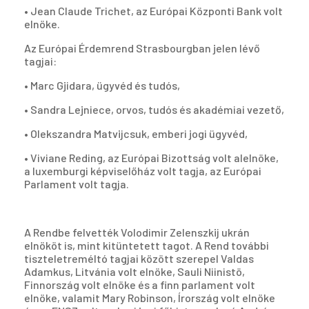
• Jean Claude Trichet, az Európai Központi Bank volt
elnöke.
Az Európai Érdemrend Strasbourgban jelen lévő
tagjai:
• Marc Gjidara, ügyvéd és tudós,
• Sandra Lejniece, orvos, tudós és akadémiai vezető,
• Olekszandra Matvijcsuk, emberi jogi ügyvéd,
• Viviane Reding, az Európai Bizottság volt alelnöke,
a luxemburgi képviselőház volt tagja, az Európai
Parlament volt tagja.
A Rendbe felvették Volodimir Zelenszkij ukrán
elnököt is, mint kitüntetett tagot. A Rend további
tiszteletreméltó tagjai között szerepel Valdas
Adamkus, Litvánia volt elnöke, Sauli Niinistö,
Finnország volt elnöke és a finn parlament volt
elnöke, valamit Mary Robinson, Írország volt elnöke