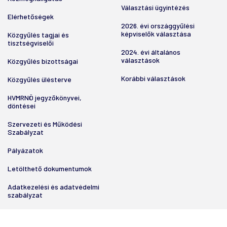
Választási ügyintézés
Elérhetőségek
2026. évi országgyűlési
képviselők választása
Közgyűlés tagjai és
tisztségviselői
2024. évi általános
választások
Közgyűlés bizottságai
Korábbi választások
Közgyűlés ülésterve
HVMRNÖ jegyzőkönyvei,
döntései
Szervezeti és Működési
Szabályzat
Pályázatok
Letölthető dokumentumok
Adatkezelési és adatvédelmi
szabályzat