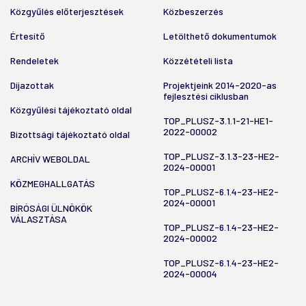
Közgyűlés előterjesztések
Közbeszerzés
Értesítő
Letölthető dokumentumok
Rendeletek
Közzétételi lista
Díjazottak
Projektjeink 2014-2020-as
fejlesztési ciklusban
Közgyűlési tájékoztató oldal
TOP_PLUSZ-3.1.1-21-HE1-
2022-00002
Bizottsági tájékoztató oldal
TOP_PLUSZ-3.1.3-23-HE2-
ARCHÍV WEBOLDAL
2024-00001
KÖZMEGHALLGATÁS
TOP_PLUSZ-6.1.4-23-HE2-
2024-00001
BÍRÓSÁGI ÜLNÖKÖK
VÁLASZTÁSA
TOP_PLUSZ-6.1.4-23-HE2-
2024-00002
TOP_PLUSZ-6.1.4-23-HE2-
2024-00004