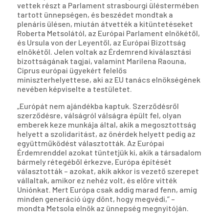
vettek részt a Parlament strasbourgi üléstermében
tartott ünnepségen, és beszédet mondtak a
plenáris ülésen, miután átvették a kitüntetéseket
Roberta Metsolától, az Európai Parlament elnökétől,
és Ursula von der Leyentől, az Európai Bizottság
elnökétől. Jelen voltak az Érdemrend kiválasztási
bizottságának tagjai, valamint Marilena Raouna,
Ciprus európai ügyekért felelős
miniszterhelyettese, aki az EU tanács elnökségének
nevében képviselte a testületet.
„Európát nem ajándékba kaptuk. Szerződésről
szerződésre, válságról válságra épült fel, olyan
emberek keze munkája által, akik a megosztottság
helyett a szolidaritást, az önérdek helyett pedig az
együttműködést választották. Az Európai
Érdemrenddel azokat tüntetjük ki, akik a társadalom
bármely rétegéből érkezve, Európa építését
választották – azokat, akik akkor is vezető szerepet
vállaltak, amikor ez nehéz volt, és előre vitték
Uniónkat. Mert Európa csak addig marad fenn, amíg
minden generáció úgy dönt, hogy megvédi,” –
mondta Metsola elnök az ünnepség megnyitóján.