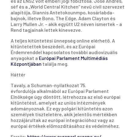
és az ENSZ volt emberi jogi főbiztosa. José Andrés,
séf és a „World Central Kitchen” nevű civil szervezet
alapítója, Giannis Antetokounmpo, kosárlabda-
bajnok, illetve Bono, The Edge, Adam Clayton és
Larry Mullen Jr. – akik együtt U2 néven ismertek – a
Rend tagjainak lettek kinevezve.
A teljes kitüntetési ünnepség online elérhető. A
kitüntetettek beszédeit, és az Európai
Érdemrenddel kapcsolatos további audiovizuális
anyagokat a
Európai Parlament Multimédiás
Központjában
találja meg.
Háttér
Tavaly, a Schuman-nyilatkozat 75.
évfordulója alkalmából az Európai Parlament
Elnöksége úgy döntött, létrehozza az első európai
kitüntetést, amelyet az uniós intézmények
adományoznak. Ez egy polgári kitüntetés azon
személyek tiszteletére, akik jelentős mértékben
hozzájárultak az európai integrációhoz vagy az
európai értékek előmozdításához és védelméhez.
Forrás:
https://www.europarl.europa.eu/