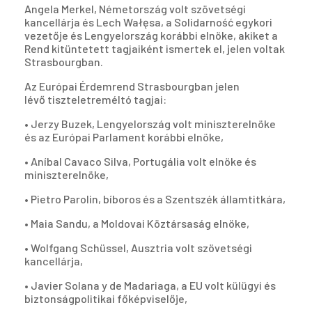
Angela Merkel, Németország volt szövetségi
kancellárja és Lech Wałęsa, a Solidarność egykori
vezetője és Lengyelország korábbi elnöke, akiket a
Rend kitüntetett tagjaiként ismertek el, jelen voltak
Strasbourgban.
Az Európai Érdemrend Strasbourgban jelen
lévő tiszteletreméltó tagjai:
• Jerzy Buzek, Lengyelország volt miniszterelnöke
és az Európai Parlament korábbi elnöke,
• Aníbal Cavaco Silva, Portugália volt elnöke és
miniszterelnöke,
• Pietro Parolin, bíboros és a Szentszék államtitkára,
• Maia Sandu, a Moldovai Köztársaság elnöke,
• Wolfgang Schüssel, Ausztria volt szövetségi
kancellárja,
• Javier Solana y de Madariaga, a EU volt külügyi és
biztonságpolitikai főképviselője,