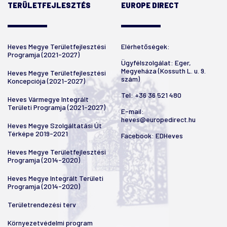
TERÜLETFEJLESZTÉS
EUROPE DIRECT
Heves Megye Területfejlesztési
Elérhetőségek:
Programja (2021-2027)
Ügyfélszolgálat: Eger,
Megyeháza (Kossuth L. u. 9.
Heves Megye Területfejlesztési
szám)
Koncepciója (2021-2027)
Tel:
+36 36 521 480
Heves Vármegye Integrált
Területi Programja (2021-2027)
E-mail:
heves@europedirect.hu
Heves Megye Szolgáltatási Út
Térképe 2019-2021
Facebook:
EDHeves
Heves Megye Területfejlesztési
Programja (2014-2020)
Heves Megye Integrált Területi
Programja (2014-2020)
Területrendezési terv
Környezetvédelmi program