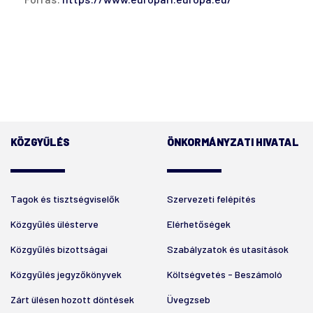
KÖZGYŰLÉS
ÖNKORMÁNYZATI HIVATAL
Tagok és tisztségviselők
Szervezeti felépítés
Közgyűlés ülésterve
Elérhetőségek
Közgyűlés bizottságai
Szabályzatok és utasítások
Közgyűlés jegyzőkönyvek
Költségvetés - Beszámoló
Zárt ülésen hozott döntések
Üvegzseb