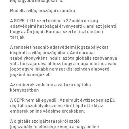
legnagyobb bírságokat is.
Modell a világ országai számára
A GDPR-t EU-szerte mind a 27 uniós ország
adatvédelmi hatóságai érvényesítik, ami azt jelenti,
hogy az Ön jogait Európa-szerte tiszteletben
tartják.
A rendelet hasonló adatvédelmi jogszabályokat
inspirált a világ országaiban. Ami európai
szabálykönyvként indult, azóta globális szabvánnyá
vált, hozzájárulva ahhoz, hogy a magánélethez való
jogot egyre inkább nemzetközi szinten alapvető
jogként ismerjék el.
Az emberek védelme a változó digitális
környezetben
A GDPR nem áll egyedül. Az elmúlt évtizedben az EU
digitális szabályok széles körét építette ki az
emberek online védelme érdekében:
A digitális szolgáltatásokról szóló
jogszabály felelősségre vonja a nagy online