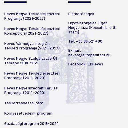
Heves Megye Területfejlesztési
Elérhetőségek:
Programja (2021-2027)
Ügyfélszolgálat: Eger,
Megyeháza (Kossuth L. u. 9.
Heves Megye Területfejlesztési
szám)
Koncepciója (2021-2027)
Tel:
+36 36 521 480
Heves Vármegye Integrált
Területi Programja (2021-2027)
E-mail:
heves@europedirect.hu
Heves Megye Szolgáltatási Út
Térképe 2019-2021
Facebook:
EDHeves
Heves Megye Területfejlesztési
Programja (2014-2020)
Heves Megye Integrált Területi
Programja (2014-2020)
Területrendezési terv
Környezetvédelmi program
Gazdasági program 2019-2024