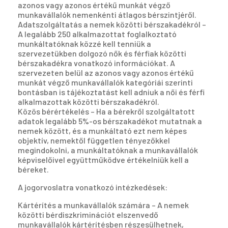
azonos vagy azonos értékű munkát végző
munkavállalók nemenkénti átlagos bérszintjéről.
Adatszolgáltatás a nemek közötti bérszakadékról –
A legalább 250 alkalmazottat foglalkoztató
munkáltatóknak közzé kell tenniük a
szervezetükben dolgozó nők és férfiak közötti
bérszakadékra vonatkozó információkat. A
szervezeten belül az azonos vagy azonos értékű
munkát végző munkavállalók kategóriái szerinti
bontásban is tájékoztatást kell adniuk a női és férfi
alkalmazottak közötti bérszakadékról.
Közös bérértékelés – Ha a bérekről szolgáltatott
adatok legalább 5%-os bérszakadékot mutatnak a
nemek között, és a munkáltató ezt nem képes
objektív, nemektől független tényezőkkel
megindokolni, a munkáltatóknak a munkavállalók
képviselőivel együttműködve értékelniük kell a
béreket.
A jogorvoslatra vonatkozó intézkedések:
Kártérítés a munkavállalók számára – A nemek
közötti bérdiszkriminációt elszenvedő
munkavállalók kártérítésben részesülhetnek,