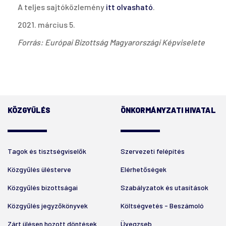
A teljes sajtóközlemény
itt olvasható
.
2021. március 5.
Forrás: Európai Bizottság Magyarországi Képviselete
KÖZGYŰLÉS
ÖNKORMÁNYZATI HIVATAL
Tagok és tisztségviselők
Szervezeti felépítés
Közgyűlés ülésterve
Elérhetőségek
Közgyűlés bizottságai
Szabályzatok és utasítások
Közgyűlés jegyzőkönyvek
Költségvetés - Beszámoló
Zárt ülésen hozott döntések
Üvegzseb