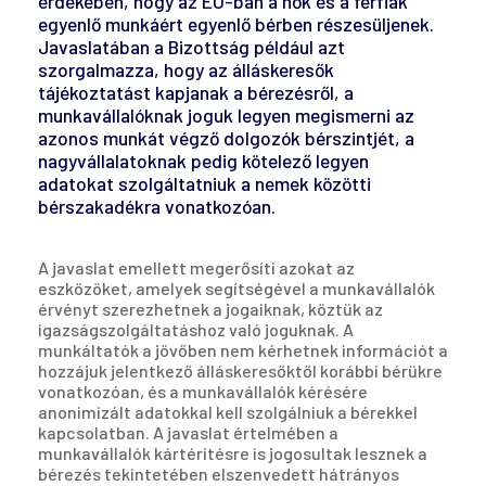
érdekében, hogy az EU-ban a nők és a férfiak
egyenlő munkáért egyenlő bérben részesüljenek.
Javaslatában a Bizottság például azt
szorgalmazza, hogy az álláskeresők
tájékoztatást kapjanak a bérezésről, a
munkavállalóknak joguk legyen megismerni az
azonos munkát végző dolgozók bérszintjét, a
nagyvállalatoknak pedig kötelező legyen
adatokat szolgáltatniuk a nemek közötti
bérszakadékra vonatkozóan.
A javaslat emellett megerősíti azokat az
eszközöket, amelyek segítségével a munkavállalók
érvényt szerezhetnek a jogaiknak, köztük az
igazságszolgáltatáshoz való joguknak. A
munkáltatók a jövőben nem kérhetnek információt a
hozzájuk jelentkező álláskeresőktől korábbi bérükre
vonatkozóan, és a munkavállalók kérésére
anonimizált adatokkal kell szolgálniuk a bérekkel
kapcsolatban. A javaslat értelmében a
munkavállalók kártérítésre is jogosultak lesznek a
bérezés tekintetében elszenvedett hátrányos