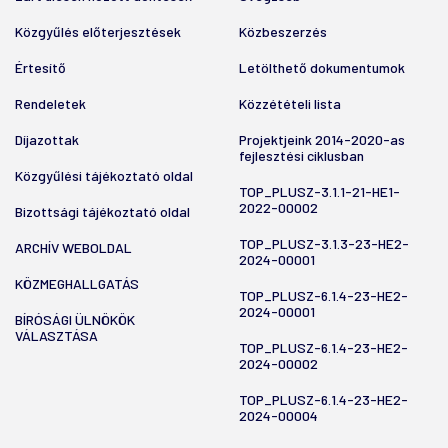
Közgyűlés előterjesztések
Közbeszerzés
Értesítő
Letölthető dokumentumok
Rendeletek
Közzétételi lista
Díjazottak
Projektjeink 2014-2020-as
fejlesztési ciklusban
Közgyűlési tájékoztató oldal
TOP_PLUSZ-3.1.1-21-HE1-
2022-00002
Bizottsági tájékoztató oldal
TOP_PLUSZ-3.1.3-23-HE2-
ARCHÍV WEBOLDAL
2024-00001
KÖZMEGHALLGATÁS
TOP_PLUSZ-6.1.4-23-HE2-
2024-00001
BÍRÓSÁGI ÜLNÖKÖK
VÁLASZTÁSA
TOP_PLUSZ-6.1.4-23-HE2-
2024-00002
TOP_PLUSZ-6.1.4-23-HE2-
2024-00004