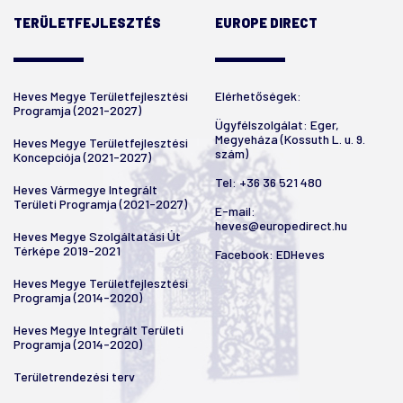
TERÜLETFEJLESZTÉS
EUROPE DIRECT
Heves Megye Területfejlesztési
Elérhetőségek:
Programja (2021-2027)
Ügyfélszolgálat: Eger,
Megyeháza (Kossuth L. u. 9.
Heves Megye Területfejlesztési
szám)
Koncepciója (2021-2027)
Tel:
+36 36 521 480
Heves Vármegye Integrált
Területi Programja (2021-2027)
E-mail:
heves@europedirect.hu
Heves Megye Szolgáltatási Út
Térképe 2019-2021
Facebook:
EDHeves
Heves Megye Területfejlesztési
Programja (2014-2020)
Heves Megye Integrált Területi
Programja (2014-2020)
Területrendezési terv