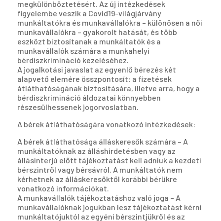
megkülönböztetésért. Az új intézkedések
figyelembe veszik a Covid19-világjárvány
munkáltatókra és munkavállalókra – különösen a női
munkavállalókra – gyakorolt hatását, és több
eszközt biztosítanak a munkáltatók és a
munkavállalók számára a munkahelyi
bérdiszkrimináció kezeléséhez.
A jogalkotási javaslat az egyenlő bérezés két
alapvető elemére összpontosít: a fizetések
átláthatóságának biztosítására, illetve arra, hogy a
bérdiszkrimináció áldozatai könnyebben
részesülhessenek jogorvoslatban.
A bérek átláthatóságára vonatkozó intézkedések:
A bérek átláthatósága álláskeresők számára – A
munkáltatóknak az álláshirdetésben vagy az
állásinterjú előtt tájékoztatást kell adniuk a kezdeti
bérszintről vagy bérsávról. A munkáltatók nem
kérhetnek az álláskeresőktől korábbi bérükre
vonatkozó információkat.
A munkavállalók tájékoztatáshoz való joga – A
munkavállalóknak jogukban lesz tájékoztatást kérni
munkáltatójuktól az egyéni bérszintjükről és az