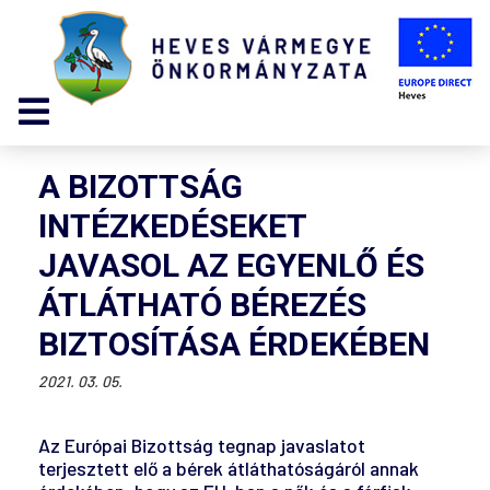
A BIZOTTSÁG
INTÉZKEDÉSEKET
JAVASOL AZ EGYENLŐ ÉS
ÁTLÁTHATÓ BÉREZÉS
BIZTOSÍTÁSA ÉRDEKÉBEN
2021. 03. 05.
Az Európai Bizottság tegnap javaslatot
terjesztett elő a bérek átláthatóságáról annak