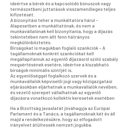
ideértve a bérek és a kapcsolódó bónuszok vagy
természetbeni juttatások visszamenőleges teljes
kifizetését.
A bizonyítási teher a munkáltatóra hárul –
Alapesetben a munkáltatónak, és nem a
munkavállalónak kell bizonyítania, hogy a díjazás
tekintetében nem állt fenn hátrányos
megkülönböztetés.
Bírságokat is magukban foglaló szankciók – A
tagállamoknak konkrét szankciókat kell
megállapítaniuk az egyenlő díjazásról szóló szabály
megsértésének esetére, ideértve a kiszabható
bírságok minimális szintjét is.
Az egyenlőséggel foglalkozó szervek és a
munkavállalók képviselői jogi vagy közigazgatási
eljárásokban eljárhatnak a munkavállalók nevében,
és vezető szerepet vállalhatnak az egyenlő
díjazásra vonatkozó kollektív keresetek esetében
Ha a Bizottság javaslatát jóváhagyja az Európai
Parlament és a Tanács, a tagállamoknak két év áll
majd a rendelkezésükre, hogy az elfogadott
irányelvet átültessék nemzeti jogukba.