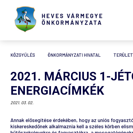
KÖZGYŰLÉS
ÖNKORMÁNYZATI HIVATAL
TERÜLET
2021. MÁRCIUS 1-JÉ
ENERGIACÍMKÉK
2021. 03. 02.
Annak elősegítése érdekében, hogy az uniós fogyasztó
kiskereskedőnek alkalmaznia kell a széles körben elis
hűtőszekrényekre és fagyasztókra, a mosogatógépekre,