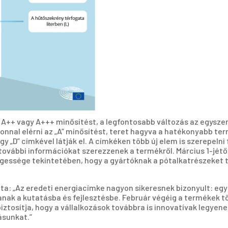
A+, A++ vagy A+++ minősítést, a legfontosabb változás az egysze
onnal elérni az „A” minősítést, teret hagyva a hatékonyabb ter
 „D” címkével látják el. A címkéken több új elem is szerepelni
 további információkat szerezzenek a termékről. Március 1-jét
égessége tekintetében, hogy a gyártóknak a pótalkatrészeket tö
ta: „Az eredeti energiacímke nagyon sikeresnek bizonyult: egy
anak a kutatásba és fejlesztésbe. Február végéig a termékek tö
iztosítja, hogy a vállalkozások továbbra is innovatívak legyen
ásunkat.”