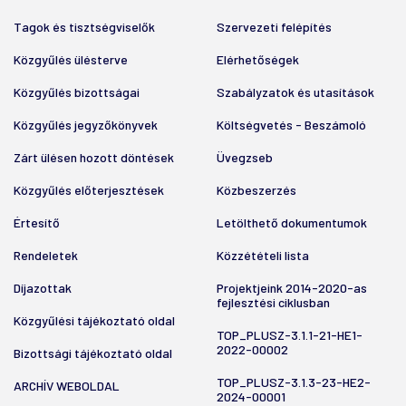
Tagok és tisztségviselők
Szervezeti felépítés
Közgyűlés ülésterve
Elérhetőségek
Közgyűlés bizottságai
Szabályzatok és utasítások
Közgyűlés jegyzőkönyvek
Költségvetés - Beszámoló
Zárt ülésen hozott döntések
Üvegzseb
Közgyűlés előterjesztések
Közbeszerzés
Értesítő
Letölthető dokumentumok
Rendeletek
Közzétételi lista
Díjazottak
Projektjeink 2014-2020-as
fejlesztési ciklusban
Közgyűlési tájékoztató oldal
TOP_PLUSZ-3.1.1-21-HE1-
2022-00002
Bizottsági tájékoztató oldal
TOP_PLUSZ-3.1.3-23-HE2-
ARCHÍV WEBOLDAL
2024-00001