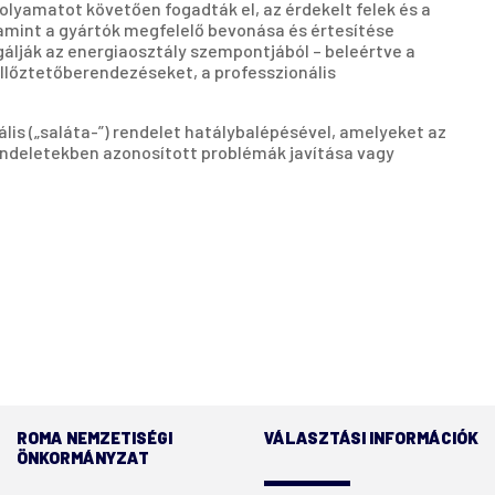
olyamatot követően fogadták el, az érdekelt felek és a
lamint a gyártók megfelelő bevonása és értesítése
álják az energiaosztály szempontjából – beleértve a
llőztetőberendezéseket, a professzionális
lis („saláta-”) rendelet hatálybalépésével, amelyeket az
rendeletekben azonosított problémák javítása vagy
ROMA NEMZETISÉGI
VÁLASZTÁSI INFORMÁCIÓK
ÖNKORMÁNYZAT