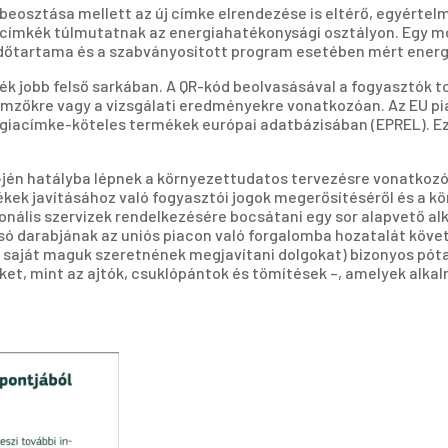
beosztása mellett az új címke elrendezése is eltérő, egyértel
 címkék túlmutatnak az energiahatékonysági osztályon. Egy mo
us időtartama és a szabványosított program esetében mért ener
ék jobb felső sarkában. A QR-kód beolvasásával a fogyasztók t
llemzőkre vagy a vizsgálati eredményekre vonatkozóan. Az EU 
energiacímke-köteles termékek európai adatbázisában (EPREL).
-jén hatályba lépnek a környezettudatos tervezésre vonatkozó 
k javításához való fogyasztói jogok megerősítéséről és a kö
onális szervizek rendelkezésére bocsátani egy sor alapvető al
lsó darabjának az uniós piacon való forgalomba hozatalát köve
de saját maguk szeretnének megjavítani dolgokat) bizonyos pót
ket, mint az ajtók, csuklópántok és tömítések –, amelyek alkal