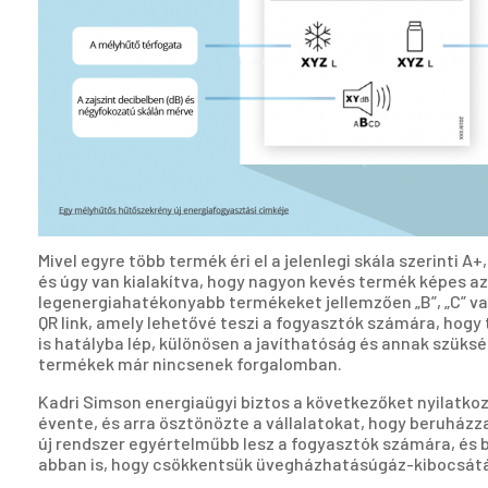
Mivel egyre több termék éri el a jelenlegi skála szerinti 
és úgy van kialakítva, hogy nagyon kevés termék képes az
legenergiahatékonyabb termékeket jellemzően „B”, „C” vagy
QR link, amely lehetővé teszi a fogyasztók számára, hogy
is hatályba lép, különösen a javíthatóság és annak szüks
termékek már nincsenek forgalomban.
Kadri Simson energiaügyi biztos a következőket nyilatkoz
évente, és arra ösztönözte a vállalatokat, hogy beruházz
új rendszer egyértelműbb lesz a fogyasztók számára, és b
abban is, hogy csökkentsük üvegházhatásúgáz-kibocsát