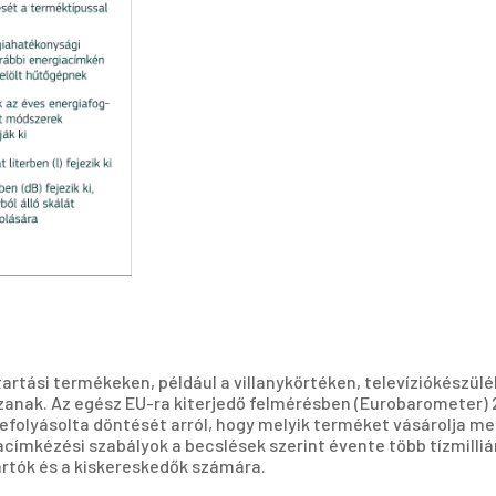
artási termékeken, például a villanykörtéken, televíziókészül
nak. Az egész EU-ra kiterjedő felmérésben (Eurobarometer) 
efolyásolta döntését arról, hogy melyik terméket vásárolja me
címkézési szabályok a becslések szerint évente több tízmilliá
ártók és a kiskereskedők számára.