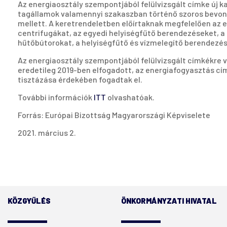
Az energiaosztály szempontjából felülvizsgált címke új ka
tagállamok valamennyi szakaszban történő szoros bevonás
mellett. A keretrendeletben előírtaknak megfelelően az 
centrifugákat, az egyedi helyiségfűtő berendezéseket, a
hűtőbútorokat, a helyiségfűtő és vízmelegítő berendezése
Az energiaosztály szempontjából felülvizsgált címkékre v
eredetileg 2019-ben elfogadott, az energiafogyasztás cí
tisztázása érdekében fogadtak el.
További információk
ITT
olvashatóak.
Forrás: Európai Bizottság Magyarországi Képviselete
2021. március 2.
KÖZGYŰLÉS
ÖNKORMÁNYZATI HIVATAL