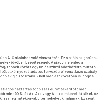
rűbb A–G skálához való visszatérés. Ez a skála szigorúbb,
mékek jövőbeli beépítésének. A piacon jelenleg a
 fog, többek között egy uniós szintű adatbázisra mutató
ől több „környezettudatos tervezésre” vonatkozó szabály
bb évig biztosítaniuk kell még azt követően is, hogy a
 átlagos háztartás több száz eurót takarított meg
bb mint 90 %-át A+, A++ vagy A+++ címkével látták el. Az
ek, és még hatékonyabb termékeket kínáljanak. Ez segít