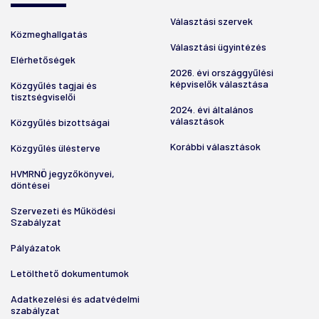
Választási szervek
Közmeghallgatás
Választási ügyintézés
Elérhetőségek
2026. évi országgyűlési
képviselők választása
Közgyűlés tagjai és
tisztségviselői
2024. évi általános
választások
Közgyűlés bizottságai
Korábbi választások
Közgyűlés ülésterve
HVMRNÖ jegyzőkönyvei,
döntései
Szervezeti és Működési
Szabályzat
Pályázatok
Letölthető dokumentumok
Adatkezelési és adatvédelmi
szabályzat