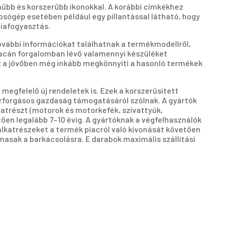
műbb és korszerűbb ikonokkal. A korábbi címkékhez
sógép esetében például egy pillantással látható, hogy
giafogyasztás.
ovábbi információkat találhatnak a termékmodellről,
piacán forgalomban lévő valamennyi készüléket
 Ez a jövőben még inkább megkönnyíti a hasonló termékek
megfelelő új rendeletek is. Ezek a korszerűsített
rforgásos gazdaság támogatásáról szólnak. A gyártók
katrészt (motorok és motorkefék, szivattyúk,
tően legalább 7–10 évig. A gyártóknak a végfelhasználók
alkatrészeket a termék piacról való kivonását követően
masak a barkácsolásra. E darabok maximális szállítási