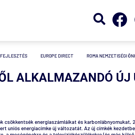
FEJLESZTÉS
EUROPE DIRECT
ROMA NEMZETISÉGI Ö
TŐL ALKALMAZANDÓ ÚJ
k csökkentsék energiaszámláikat és karbonlábnyomukat, 202
mert uniós energiacímke új változatát. Az új címkék kezdet
 a mosógépekre és a televíziókészülékekre (és más külső 