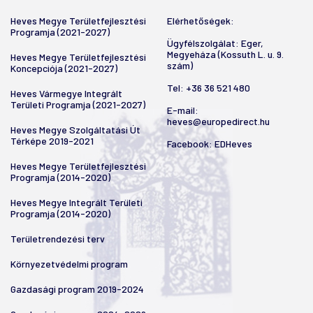
Heves Megye Területfejlesztési
Elérhetőségek:
Programja (2021-2027)
Ügyfélszolgálat: Eger,
Megyeháza (Kossuth L. u. 9.
Heves Megye Területfejlesztési
szám)
Koncepciója (2021-2027)
Tel:
+36 36 521 480
Heves Vármegye Integrált
Területi Programja (2021-2027)
E-mail:
heves@europedirect.hu
Heves Megye Szolgáltatási Út
Térképe 2019-2021
Facebook:
EDHeves
Heves Megye Területfejlesztési
Programja (2014-2020)
Heves Megye Integrált Területi
Programja (2014-2020)
Területrendezési terv
Környezetvédelmi program
Gazdasági program 2019-2024