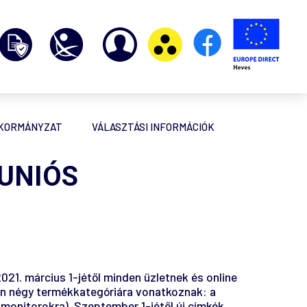
NKORMÁNYZAT
VÁLASZTÁSI INFORMÁCIÓK
 UNIÓS
1. március 1-jétől minden üzletnek és online
ben négy termékkategóriára vonatkoznak: a
monitorokra). Szeptember 1-jétől új címkék