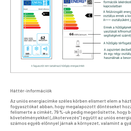
Háttér-információk
Az uniós energiacímke széles körben elismert elem a házt
fogyasztókat abban, hogy megalapozott döntéseket hozza
felismerte a címkét, 79 %-uk pedig megerősítette, hogy b
követelményekkel („ökotervezés”) együtt az uniós energia
számos egyéb előnnyel járnak a környezet, valamint a gy