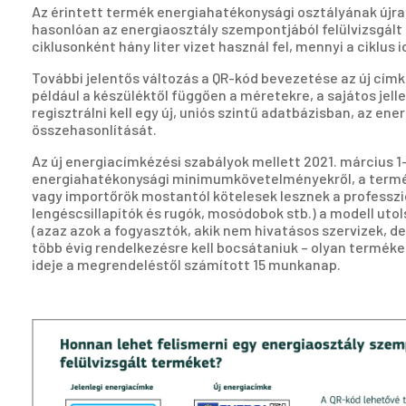
Az érintett termék energiahatékonysági osztályának újra
hasonlóan az energiaosztály szempontjából felülvizsgált
ciklusonként hány liter vizet használ fel, mennyi a cikl
További jelentős változás a QR-kód bevezetése az új címk
például a készüléktől függően a méretekre, a sajátos je
regisztrálni kell egy új, uniós szintű adatbázisban, az 
összehasonlítását.
Az új energiacímkézési szabályok mellett 2021. március 1
energiahatékonysági minimumkövetelményekről, a terméke
vagy importőrök mostantól kötelesek lesznek a professzi
lengéscsillapítók és rugók, mosódobok stb.) a modell uto
(azaz azok a fogyasztók, akik nem hivatásos szervizek, 
több évig rendelkezésre kell bocsátaniuk – olyan terméke
ideje a megrendeléstől számított 15 munkanap.