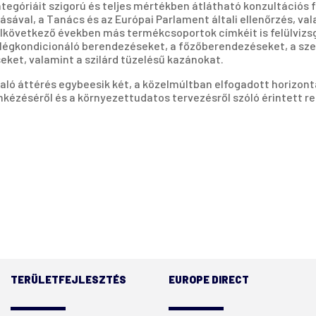
tegóriáit szigorú és teljes mértékben átlátható konzultációs f
ával, a Tanács és az Európai Parlament általi ellenőrzés, va
elkövetkező években más termékcsoportok címkéit is felülvizsg
 légkondicionáló berendezéseket, a főzőberendezéseket, a sze
ket, valamint a szilárd tüzelésű kazánokat.
aló áttérés egybeesik két, a közelmúltban elfogadott horizontá
mkézéséről és a környezettudatos tervezésről szóló érintett 
TERÜLETFEJLESZTÉS
EUROPE DIRECT