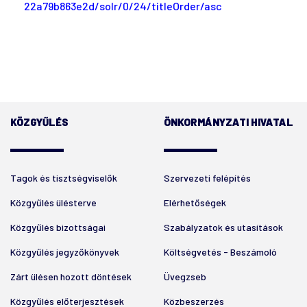
22a79b863e2d/solr/0/24/titleOrder/asc
KÖZGYŰLÉS
ÖNKORMÁNYZATI HIVATAL
Tagok és tisztségviselők
Szervezeti felépítés
Közgyűlés ülésterve
Elérhetőségek
Közgyűlés bizottságai
Szabályzatok és utasítások
Közgyűlés jegyzőkönyvek
Költségvetés - Beszámoló
Zárt ülésen hozott döntések
Üvegzseb
Közgyűlés előterjesztések
Közbeszerzés