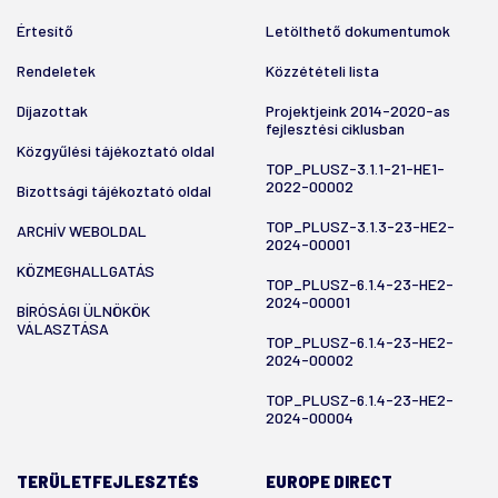
Értesítő
Letölthető dokumentumok
Rendeletek
Közzétételi lista
Díjazottak
Projektjeink 2014-2020-as
fejlesztési ciklusban
Közgyűlési tájékoztató oldal
TOP_PLUSZ-3.1.1-21-HE1-
2022-00002
Bizottsági tájékoztató oldal
TOP_PLUSZ-3.1.3-23-HE2-
ARCHÍV WEBOLDAL
2024-00001
KÖZMEGHALLGATÁS
TOP_PLUSZ-6.1.4-23-HE2-
2024-00001
BÍRÓSÁGI ÜLNÖKÖK
VÁLASZTÁSA
TOP_PLUSZ-6.1.4-23-HE2-
2024-00002
TOP_PLUSZ-6.1.4-23-HE2-
2024-00004
TERÜLETFEJLESZTÉS
EUROPE DIRECT