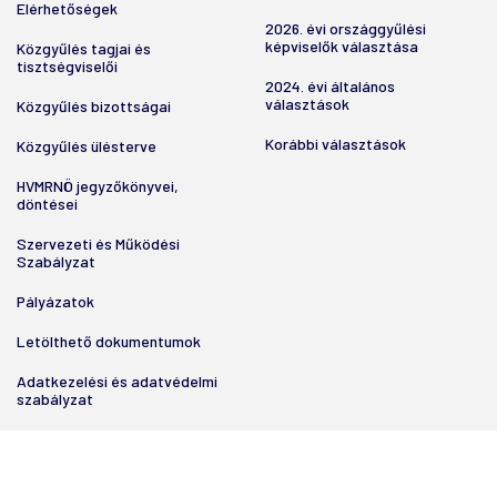
Elérhetőségek
2026. évi országgyűlési
képviselők választása
Közgyűlés tagjai és
tisztségviselői
2024. évi általános
választások
Közgyűlés bizottságai
Korábbi választások
Közgyűlés ülésterve
HVMRNÖ jegyzőkönyvei,
döntései
Szervezeti és Működési
Szabályzat
Pályázatok
Letölthető dokumentumok
Adatkezelési és adatvédelmi
szabályzat