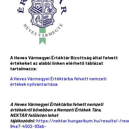
A Heves Vármegyei Értéktár Bizottság által felvett
értékeket az alábbi linken elérhető táblázat
tartalmazza:
A Heves Vármegyei Értéktárba felvett nemzeti
értékek nyilvántartása
A Heves Vármegyei Értéktárba felvett nemzeti
értékekről bővebben a Nemzeti Értékek Tára,
NEKTÁR felületén lehet
tájékozódni:
https://nektar.hungarikum.hu/results/-/res
94a7-4502-93ab-