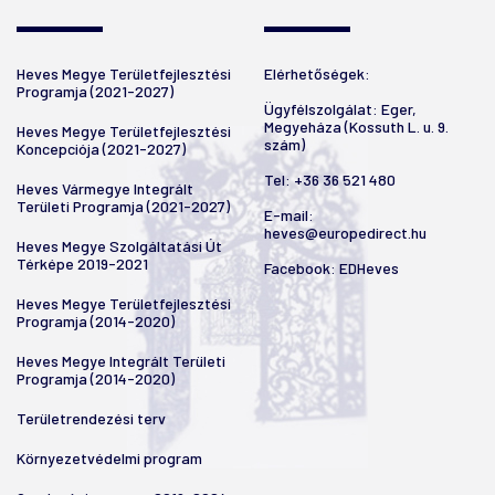
Heves Megye Területfejlesztési
Elérhetőségek:
Programja (2021-2027)
Ügyfélszolgálat: Eger,
Megyeháza (Kossuth L. u. 9.
Heves Megye Területfejlesztési
szám)
Koncepciója (2021-2027)
Tel:
+36 36 521 480
Heves Vármegye Integrált
Területi Programja (2021-2027)
E-mail:
heves@europedirect.hu
Heves Megye Szolgáltatási Út
Térképe 2019-2021
Facebook:
EDHeves
Heves Megye Területfejlesztési
Programja (2014-2020)
Heves Megye Integrált Területi
Programja (2014-2020)
Területrendezési terv
Környezetvédelmi program